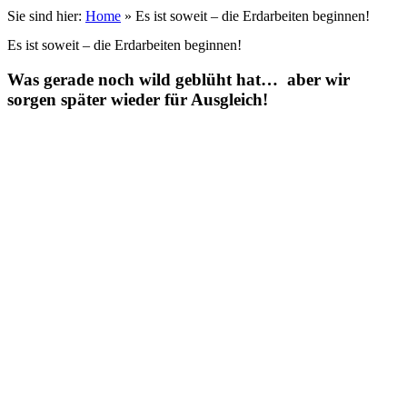
Sie sind hier:
Home
»
Es ist soweit – die Erdarbeiten beginnen!
Es ist soweit – die Erdarbeiten beginnen!
Was gerade noch wild geblüht hat… aber wir
sorgen später wieder für Ausgleich!
unsere qualität ist zertifiziert
Wir legen großen Wert auf transparente Qualität und Nachhaltigkeit.
Deshalb sind unsere Häuser mit allen wichtigen Zertifikaten und
Nachweisen ausgestattet. So können Sie sicher sein, dass Ihr
Zuhause höchsten ökologischen und bautechnischen Standards
entspricht.