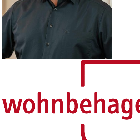
wohnbehagen GmbH & Co. KG
Wessingkamp 13
46342 Velen
Tel.: 0 28 63 / 38 14 30
E-Mail: dialog@wohnbehagen.eu
Anfahrt
Sie sehen gerade einen Platzhalterinhalt von
Google Maps
. Um auf
den eigentlichen Inhalt zuzugreifen, klicken Sie auf die Schaltfläche
unten. Bitte beachten Sie, dass dabei Daten an Drittanbieter
weitergegeben werden.
Mehr Informationen
Inhalt entsperren
Erforderlichen Service akzeptieren und Inhalte entsperren
Unternehmen