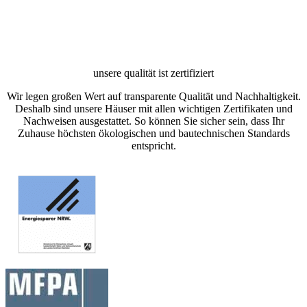
Starte jetzt dein
Bauprojekt mit uns!
Jens Bengfort
Geschäftsführer / Zimmerei
0 28 63 - 38 14 30
dialog@wohnbehagen.eu
Nachricht schreiben
Nachricht schreiben
Starte dein Bauprojekt – Wir sind für dich da!
Hast du Fragen oder möchtest direkt loslegen? Nutze unser