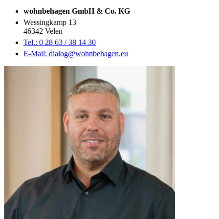
wohnbehagen GmbH & Co. KG
Wessingkamp 13
46342 Velen
Tel.: 0 28 63 / 38 14 30
E-Mail: dialog@wohnbehagen.eu