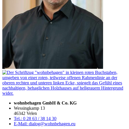
wohnbehagen GmbH & Co. KG
Wessingkamp 13
46342 Velen
Tel.: 0 28 63 / 38 14 30
E-Mail: dialog@wohnbehagen.eu