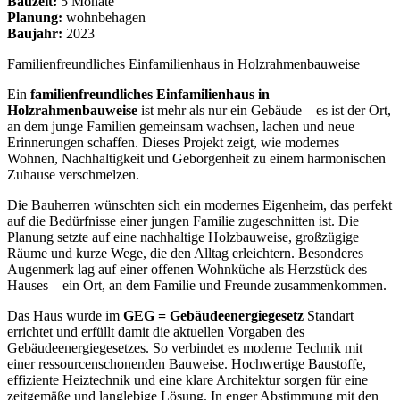
Bauzeit:
5 Monate
Planung:
wohnbehagen
Baujahr:
2023
Familienfreundliches Einfamilienhaus in Holzrahmenbauweise
Ein
familienfreundliches Einfamilienhaus in
Holzrahmenbauweise
ist mehr als nur ein Gebäude – es ist der Ort,
an dem junge Familien gemeinsam wachsen, lachen und neue
Erinnerungen schaffen. Dieses Projekt zeigt, wie modernes
Wohnen, Nachhaltigkeit und Geborgenheit zu einem harmonischen
Zuhause verschmelzen.
Die Bauherren wünschten sich ein modernes Eigenheim, das perfekt
auf die Bedürfnisse einer jungen Familie zugeschnitten ist. Die
Planung setzte auf eine nachhaltige Holzbauweise, großzügige
Räume und kurze Wege, die den Alltag erleichtern. Besonderes
Augenmerk lag auf einer offenen Wohnküche als Herzstück des
Hauses – ein Ort, an dem Familie und Freunde zusammenkommen.
Das Haus wurde im
GEG = Gebäudeenergiegesetz
Standart
errichtet und erfüllt damit die aktuellen Vorgaben des
Gebäudeenergiegesetzes. So verbindet es moderne Technik mit
einer ressourcenschonenden Bauweise. Hochwertige Baustoffe,
effiziente Heiztechnik und eine klare Architektur sorgen für eine
zeitgemäße und langlebige Lösung. In enger Abstimmung mit den