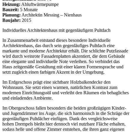
Heizung:
Abluftwärmepumpe
Bauzeit:
5 Monate
Planung:
Architektin Messing – Nienhaus
Baujahr:
2015
Individuelles Architektenhaus mit gegenläufigem Pultdach
In Zusammenarbeit entstand dieses besondere Individuelle
Architektenhaus, das durch sein gegenläufiges Pultdach eine
markante und moderne Architektur erhält. Die schlichte Putzfassade
wird durch weinrote Fassadenplatten akzentiert, die dem Gebäude
eine elegante und individuelle Note verleihen. So verbindet das
Haus zeitgemäße Gestaltung mit einer klaren Formensprache und
setzt zugleich einen farbigen Akzent in der Umgebung.
Im Erdgeschoss prägt eine sichtbare Holzbalkendecke den
Wohnraum. Sie setzt einen warmen, natürlichen Kontrast zum
modernen Einrichtungsstil und verleiht den Räumen ein behagliches
und einladendes Ambiente.
Im Obergeschoss fallen besonders die beiden großzügigen Kinder-
und Jugendzimmer ins Auge, die sich harmonisch in die Schräge der
gegenläufigen Pultdächer einfügen. Dank des vergleichsweise
hohen Drempels bleibt hier dennoch viel nutzbare Fläche erhalten,
sodass helle und offene Zimmer entstehen, die ihren ganz eigenen