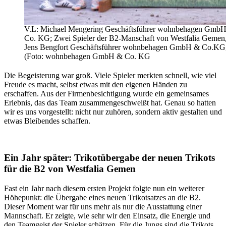
V.L: Michael Mengering Geschäftsführer wohnbehagen Gmb
Co. KG; Zwei Spieler der B2-Manschaft von Westfalia Gemen
Jens Bengfort Geschäftsführer wohnbehagen GmbH & Co.KG
(Foto: wohnbehagen GmbH & Co. KG
Die Begeisterung war groß. Viele Spieler merkten schnell, wie viel
Freude es macht, selbst etwas mit den eigenen Händen zu
erschaffen. Aus der Firmenbesichtigung wurde ein gemeinsames
Erlebnis, das das Team zusammengeschweißt hat. Genau so hatten
wir es uns vorgestellt: nicht nur zuhören, sondern aktiv gestalten und
etwas Bleibendes schaffen.
Ein Jahr später: Trikotübergabe der neuen Trikots
für die B2 von Westfalia Gemen
Fast ein Jahr nach diesem ersten Projekt folgte nun ein weiterer
Höhepunkt: die Übergabe eines neuen Trikotsatzes an die B2.
Dieser Moment war für uns mehr als nur die Ausstattung einer
Mannschaft. Er zeigte, wie sehr wir den Einsatz, die Energie und
den Teamgeist der Spieler schätzen. Für die Jungs sind die Trikots